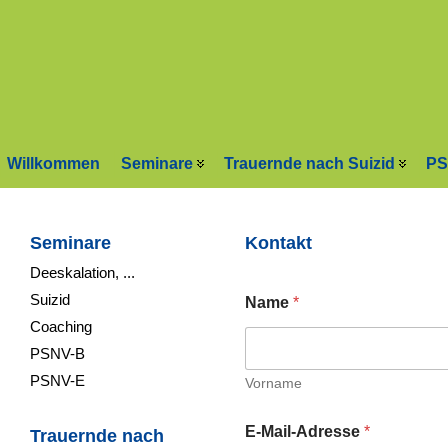
Willkommen
Seminare
Trauernde nach Suizid
PS
Seminare
Kontakt
Deeskalation, ...
Suizid
Name
*
Coaching
PSNV-B
PSNV-E
Vorname
E-Mail-Adresse
*
Trauernde nach