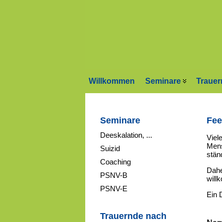
Willkommen
Seminare
Trauer
Seminare
Fee
Deeskalation, ...
Viel
Mens
Suizid
ständ
Coaching
Dahe
PSNV-B
will
PSNV-E
Ein 
Trauernde nach