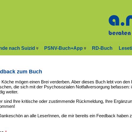
nde nach Suizid
PSNV-Buch+App
RD-Buch
Leset
dback zum Buch
e Köche mögen einen Brei verderben. Aber dieses Buch lebt von den 
chen, die sich mit der Psychosozialen Notfallversorgung befassen: ich
ig weiter.
r sind Ihre kritische oder zustimmende Rückmeldung, Ihre Ergänzun
kommen!
Dankeschön an alle LeserInnen, die mir bereits ein Feedback haben