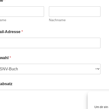
me
*
name
Nachname
ail-Adresse
*
wahl
*
tabsatz
Um dir ein