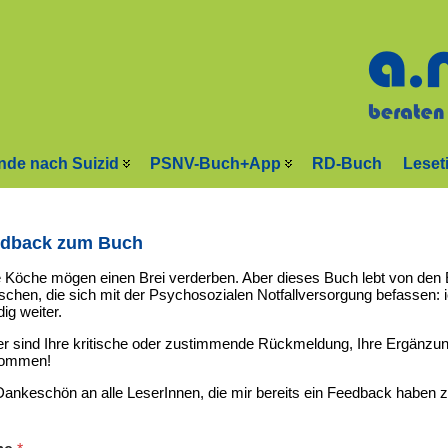
nde nach Suizid
PSNV-Buch+App
RD-Buch
Leset
dback zum Buch
e Köche mögen einen Brei verderben. Aber dieses Buch lebt von den 
chen, die sich mit der Psychosozialen Notfallversorgung befassen: ich
ig weiter.
r sind Ihre kritische oder zustimmende Rückmeldung, Ihre Ergänzun
kommen!
Dankeschön an alle LeserInnen, die mir bereits ein Feedback haben