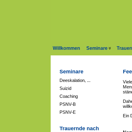
Willkommen
Seminare
Trauer
Seminare
Fee
Deeskalation, ...
Viel
Mens
Suizid
ständ
Coaching
Dahe
PSNV-B
will
PSNV-E
Ein 
Trauernde nach