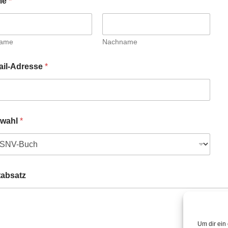
me
*
name
Nachname
ail-Adresse
*
wahl
*
tabsatz
Um dir ein